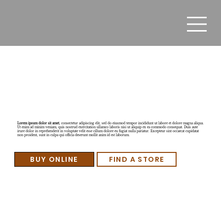
Product 4
Lorem ipsum dolor sit amet
, consectetur adipiscing elit, sed do eiusmod tempor incididunt ut labore et dolore magna aliqua.
Ut enim ad minim veniam, quis nostrud exercitation ullamco laboris nisi ut aliquip ex ea commodo consequat. Duis aute
irure dolor in reprehenderit in voluptate velit esse cillum dolore eu fugiat nulla pariatur. Excepteur sint occaecat cupidatat
non proident, sunt in culpa qui officia deserunt mollit anim id est laborum.
BUY ONLINE
FIND A STORE