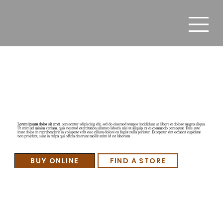
Product 5
Lorem ipsum dolor sit amet
, consectetur adipiscing elit, sed do eiusmod tempor incididunt ut labore et dolore magna aliqua.
Ut enim ad minim veniam, quis nostrud exercitation ullamco laboris nisi ut aliquip ex ea commodo consequat. Duis aute
irure dolor in reprehenderit in voluptate velit esse cillum dolore eu fugiat nulla pariatur. Excepteur sint occaecat cupidatat
non proident, sunt in culpa qui officia deserunt mollit anim id est laborum.
BUY ONLINE
FIND A STORE